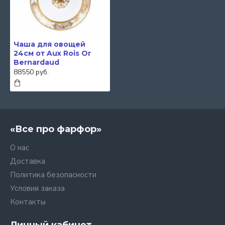
Чаша для овощей
24см от Aux Rois Or
Bernardaud
88550 руб.
«Все про фарфор»
О нас
Доставка
Политика безопасности
Условия заказа
Контакты