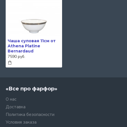
Чаша суповая 11см от
Athena Platine
Bernardaud
7590 руб.
«Все про фарфор»
О нас
Доставка
Политика безопасности
Условия заказа