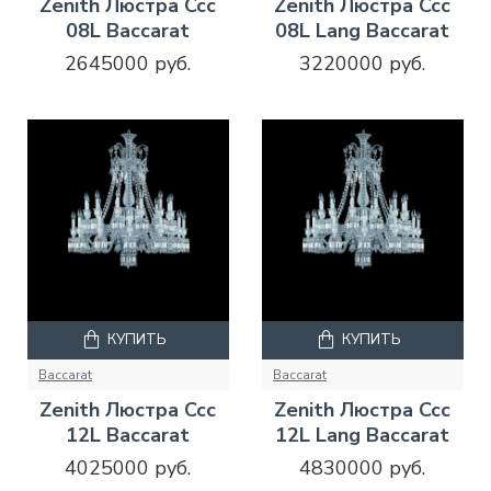
Zenith Люстра Ccc
Zenith Люстра Ccc
08L Baccarat
08L Lang Baccarat
2645000 руб.
3220000 руб.
КУПИТЬ
КУПИТЬ
Baccarat
Baccarat
Zenith Люстра Ccc
Zenith Люстра Ccc
12L Baccarat
12L Lang Baccarat
4025000 руб.
4830000 руб.