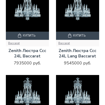
КУПИТЬ
КУПИТЬ
Baccarat
Baccarat
Zenith Люстра Ccc
Zenith Люстра Ccc
24L Baccarat
24L Lang Baccarat
7935000 руб.
9545000 руб.