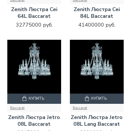
Zenith Люстра Cei
Zenith Люстра Cei
64L Baccarat
84L Baccarat
32775000 руб.
41400000 руб.
КУПИТЬ
КУПИТЬ
Baccarat
Baccarat
Zenith Люстра Jetro
Zenith Люстра Jetro
08L Baccarat
08L Lang Baccarat