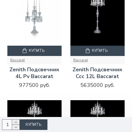
КУПИТЬ
КУПИТЬ
Baccarat
Baccarat
Zenith Подсвечник
Zenith Подсвечник
4L Pv Baccarat
Ccc 12L Baccarat
977500 руб.
5635000 руб.
КУПИТЬ