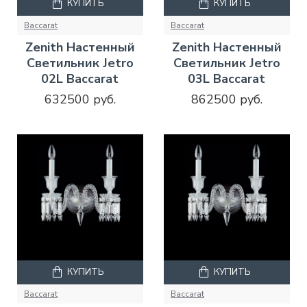
КУПИТЬ
КУПИТЬ
Baccarat
Baccarat
Zenith Настенный
Zenith Настенный
Светильник Jetro
Светильник Jetro
02L Baccarat
03L Baccarat
632500 руб.
862500 руб.
КУПИТЬ
КУПИТЬ
Baccarat
Baccarat