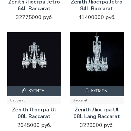
Zenith Люстра Jetro
Zenith Люстра Jetro
64L Baccarat
84L Baccarat
32775000 руб.
41400000 руб.
КУПИТЬ
КУПИТЬ
Baccarat
Baccarat
Zenith Люстра Ul
Zenith Люстра Ul
08L Baccarat
08L Lang Baccarat
2645000 руб.
3220000 руб.