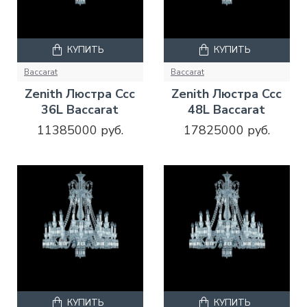
КУПИТЬ
КУПИТЬ
Baccarat
Baccarat
Zenith Люстра Ccc
Zenith Люстра Ccc
36L Baccarat
48L Baccarat
11385000 руб.
17825000 руб.
КУПИТЬ
КУПИТЬ