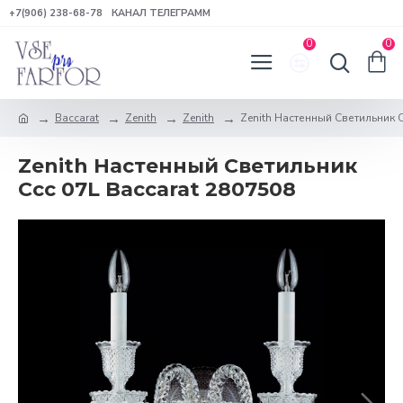
+7(906) 238-68-78
КАНАЛ ТЕЛЕГРАММ
0
0
Baccarat
Zenith
Zenith
Zenith Настенный Светильник C
Zenith Настенный Светильник
Ccc 07L Baccarat 2807508