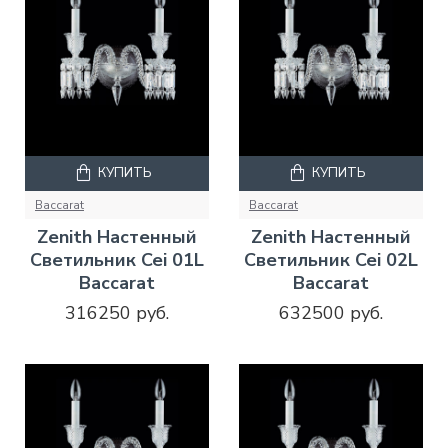
КУПИТЬ
КУПИТЬ
Baccarat
Baccarat
Zenith Настенный
Zenith Настенный
Светильник Cei 01L
Светильник Cei 02L
Baccarat
Baccarat
316250 руб.
632500 руб.