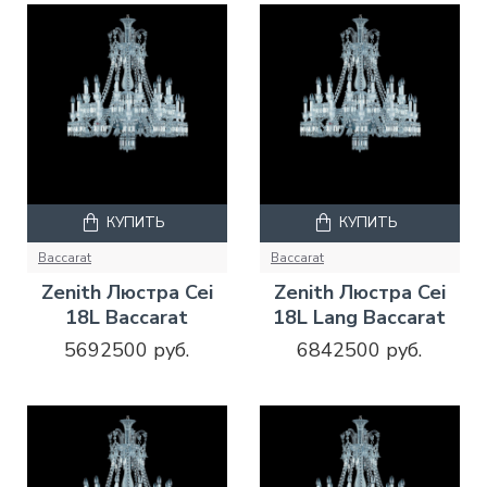
КУПИТЬ
КУПИТЬ
Baccarat
Baccarat
Zenith Люстра Cei
Zenith Люстра Cei
18L Baccarat
18L Lang Baccarat
5692500 руб.
6842500 руб.