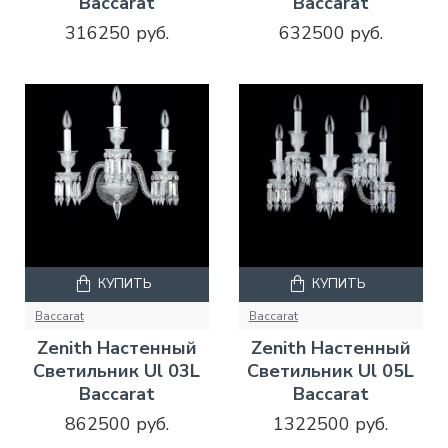
Baccarat
Baccarat
316250 руб.
632500 руб.
КУПИТЬ
КУПИТЬ
Baccarat
Baccarat
Zenith Настенный
Zenith Настенный
Светильник Ul 03L
Светильник Ul 05L
Baccarat
Baccarat
862500 руб.
1322500 руб.