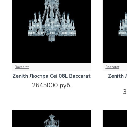
Baccarat
Baccarat
Zenith Люстра Cei 08L Baccarat
Zenith 
2645000 руб.
3