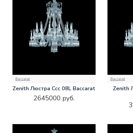
Baccarat
Baccarat
Zenith Люстра Ccc 08L Baccarat
Zenith 
2645000 руб.
3