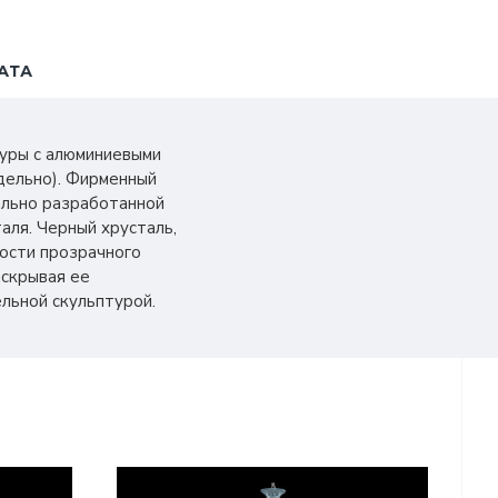
АТА
журы с алюминиевыми
дельно). Фирменный
иально разработанной
аля. Черный хрусталь,
ости прозрачного
аскрывая ее
льной скульптурой.