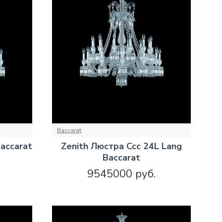
Baccarat
accarat
Zenith Люстра Ccc 24L Lang
Baccarat
9545000 руб.