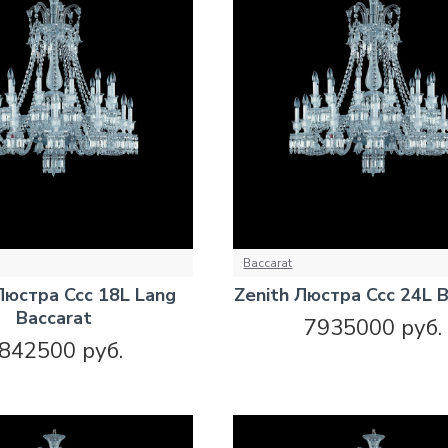
Baccarat
Люстра Ccc 18L Lang
Zenith Люстра Ccc 24L B
Baccarat
7935000 руб.
842500 руб.