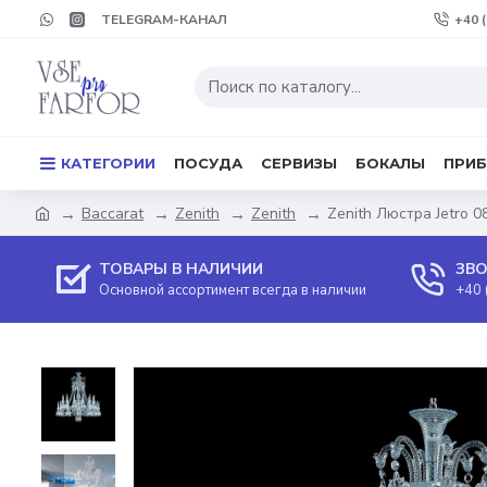
TELEGRAM-КАНАЛ
+40 
КАТЕГОРИИ
ПОСУДА
СЕРВИЗЫ
БОКАЛЫ
ПРИ
Baccarat
Zenith
Zenith
Zenith Люстра Jetro 0
ТОВАРЫ В НАЛИЧИИ
ЗВО
Основной ассортимент всегда в наличии
+40 