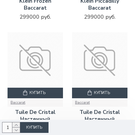
Klein Frozen
Klein Piccadilly
Baccarat
Baccarat
299000 руб.
299000 руб.
КУПИТЬ
КУПИТЬ
Baccarat
Baccarat
Tuile De Cristal
Tuile De Cristal
Настенный
Настенный
Светильник Jetro
Светильник Jetro
КУПИТЬ
Großpiccadilly
Klein Frozen