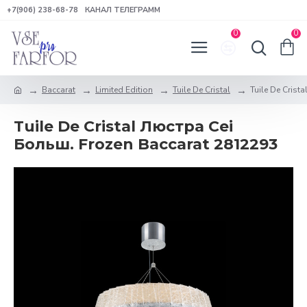
+7(906) 238-68-78
КАНАЛ ТЕЛЕГРАММ
0
0
Baccarat
Limited Edition
Tuile De Cristal
Tuile De Crist
Tuile De Cristal Люстра Cei
Больш. Frozen Baccarat 2812293