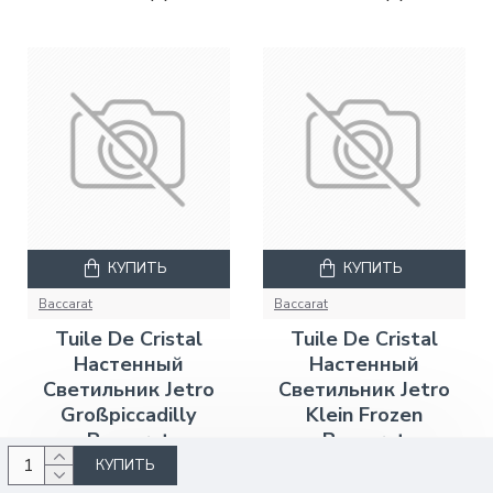
КУПИТЬ
КУПИТЬ
Baccarat
Baccarat
Tuile De Cristal
Tuile De Cristal
Настенный
Настенный
Светильник Jetro
Светильник Jetro
Großpiccadilly
Klein Frozen
Baccarat
Baccarat
КУПИТЬ
828000 руб.
299000 руб.