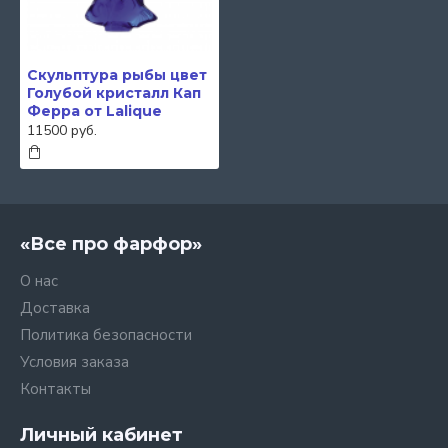
Скульптура рыбы цвет
Голубой кристалл Кап
Ферра от Lalique
11500 руб.
«Все про фарфор»
О нас
Доставка
Политика безопасности
Условия заказа
Контакты
Личный кабинет