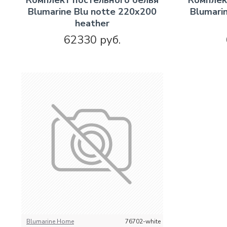
Комплект постельного белья
Комплек
Blumarine Blu notte 220х200
Blumari
heather
62330 руб.
Blumarine Home
76702-white