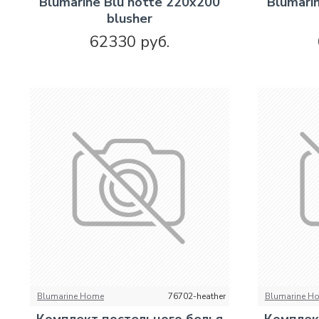
Blumarine Blu notte 220х200
Blumari
blusher
62330 руб.
Blumarine Home
76702-heather
Blumarine H