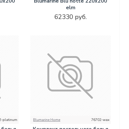
20х200
Blumarine Blu notte 220х200
elm
62330 руб.
2-platinum
Blumarine Home
76702-wax