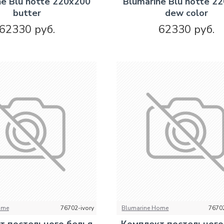
ne Blu notte 220х200
Blumarine Blu notte 2
butter
dew color
62330 руб.
62330 руб.
ome
76702-ivory
Blumarine Home
7670