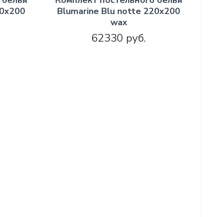
 белья
Комплект постельного белья
20х200
Blumarine Blu notte 220х200
wax
62330 руб.