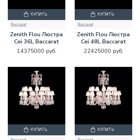
КУПИТЬ
КУПИТЬ
Baccarat
Baccarat
Zenith Flou Люстра
Zenith Flou Люстра
Cei 36L Baccarat
Cei 48L Baccarat
14375000 руб.
22425000 руб.
КУПИТЬ
КУПИТЬ
Baccarat
Baccarat