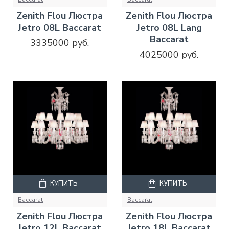
Zenith Flou Люстра
Zenith Flou Люстра
Jetro 08L Baccarat
Jetro 08L Lang
Baccarat
3335000 руб.
4025000 руб.
КУПИТЬ
КУПИТЬ
Baccarat
Baccarat
Zenith Flou Люстра
Zenith Flou Люстра
Jetro 12L Baccarat
Jetro 18L Baccarat