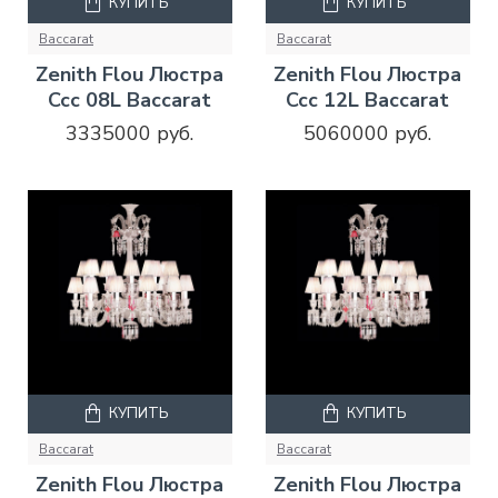
КУПИТЬ
КУПИТЬ
Baccarat
Baccarat
Zenith Flou Люстра
Zenith Flou Люстра
Ccc 08L Baccarat
Ccc 12L Baccarat
3335000 руб.
5060000 руб.
КУПИТЬ
КУПИТЬ
Baccarat
Baccarat
Zenith Flou Люстра
Zenith Flou Люстра