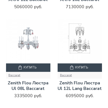
5060000 руб.
7130000 руб.
КУПИТЬ
КУПИТЬ
Baccarat
Baccarat
Zenith Flou Люстра
Zenith Flou Люстра
Ul 08L Baccarat
Ul 12L Lang Baccarat
3335000 руб.
6095000 руб.