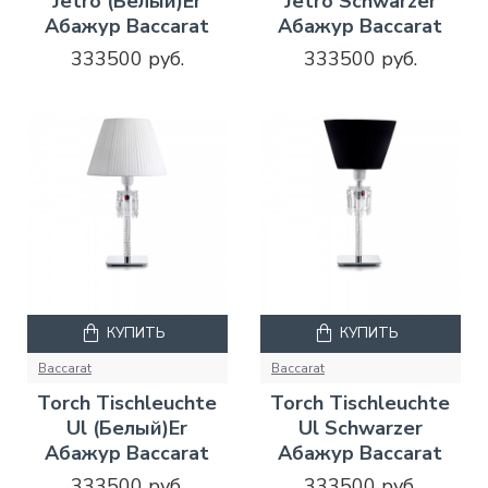
Jetro (Белый)Er
Jetro Schwarzer
Абажур Baccarat
Абажур Baccarat
333500 руб.
333500 руб.
КУПИТЬ
КУПИТЬ
Baccarat
Baccarat
Torch Tischleuchte
Torch Tischleuchte
Ul (Белый)Er
Ul Schwarzer
Абажур Baccarat
Абажур Baccarat
333500 руб.
333500 руб.