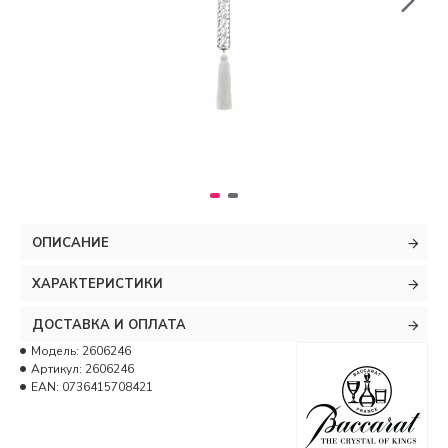
ОПИСАНИЕ
ХАРАКТЕРИСТИКИ
ДОСТАВКА И ОПЛАТА
Модель:
2606246
Артикул:
2606246
EAN:
0736415708421