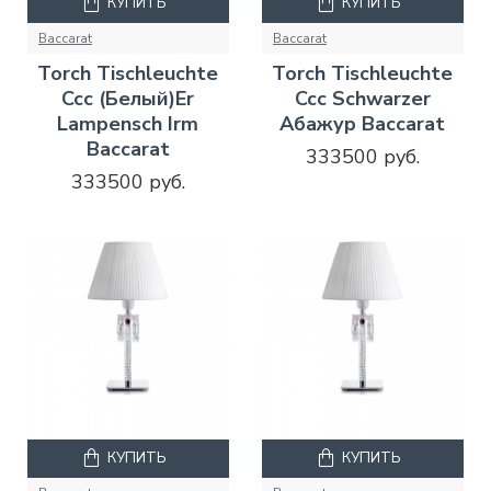
КУПИТЬ
КУПИТЬ
Baccarat
Baccarat
Torch Tischleuchte
Torch Tischleuchte
Ccc (Белый)Er
Ccc Schwarzer
Lampensch Irm
Абажур Baccarat
Baccarat
333500 руб.
333500 руб.
КУПИТЬ
КУПИТЬ