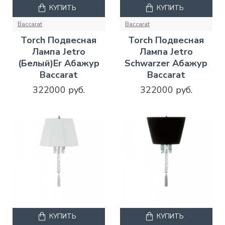
КУПИТЬ
КУПИТЬ
Baccarat
Baccarat
Torch Подвесная
Torch Подвесная
Лампа Jetro
Лампа Jetro
(Белый)Er Абажур
Schwarzer Абажур
Baccarat
Baccarat
322000 руб.
322000 руб.
КУПИТЬ
КУПИТЬ