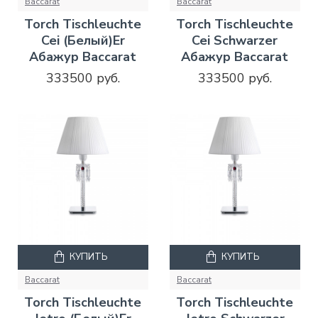
Baccarat
Baccarat
Torch Tischleuchte
Torch Tischleuchte
Cei (Белый)Er
Cei Schwarzer
Абажур Baccarat
Абажур Baccarat
333500 руб.
333500 руб.
КУПИТЬ
КУПИТЬ
Baccarat
Baccarat
Torch Tischleuchte
Torch Tischleuchte