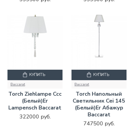
КУПИТЬ
КУПИТЬ
Baccarat
Baccarat
Torch Ziehlampe Ccc
Torch Напольный
(Белый)Er
Светильник Cei 145
Lampensch Baccarat
(Белый)Er Абажур
Baccarat
322000 руб.
747500 руб.