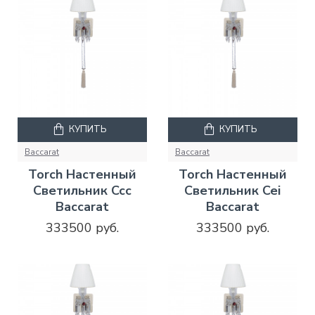
КУПИТЬ
КУПИТЬ
Baccarat
Baccarat
Torch Настенный
Torch Настенный
Светильник Ccc
Светильник Cei
Baccarat
Baccarat
333500 руб.
333500 руб.