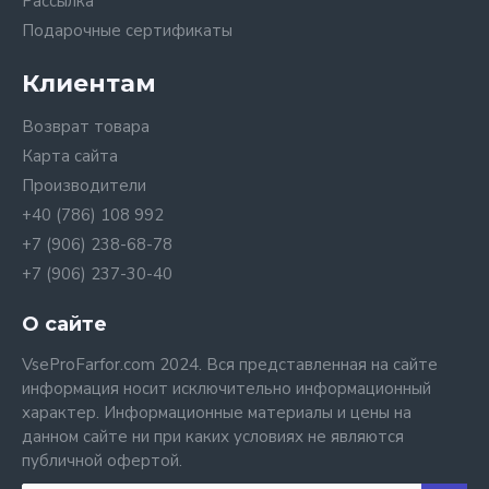
Рассылка
Подарочные сертификаты
Клиентам
Возврат товара
Карта сайта
Производители
+40 (786) 108 992
+7 (906) 238-68-78
+7 (906) 237-30-40
О сайте
VseProFarfor.com 2024. Вся представленная на сайте
информация носит исключительно информационный
характер. Информационные материалы и цены на
данном сайте ни при каких условиях не являются
публичной офертой.