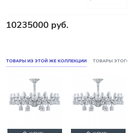
10235000 руб.
ТОВАРЫ ИЗ ЭТОЙ ЖЕ КОЛЛЕКЦИИ
ТОВАРЫ ЭТОГО 