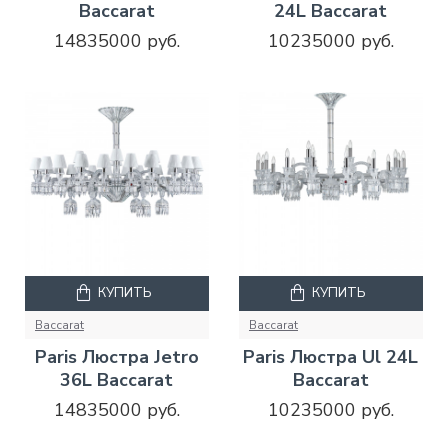
Baccarat
24L Baccarat
14835000 руб.
10235000 руб.
КУПИТЬ
КУПИТЬ
Baccarat
Baccarat
Paris Люстра Jetro
Paris Люстра Ul 24L
36L Baccarat
Baccarat
14835000 руб.
10235000 руб.