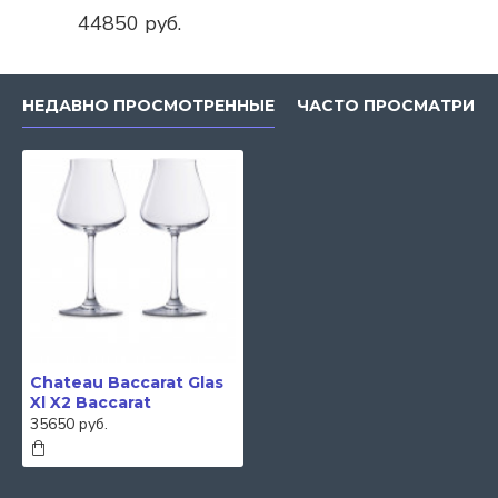
44850 руб.
НЕДАВНО ПРОСМОТРЕННЫЕ
ЧАСТО ПРОСМАТРИВ
Chateau Baccarat Glas
Xl X2 Baccarat
35650 руб.