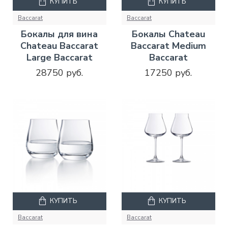
КУПИТЬ
КУПИТЬ
Baccarat
Baccarat
Бокалы для вина
Бокалы Chateau
Chateau Baccarat
Baccarat Medium
Large Baccarat
Baccarat
28750 руб.
17250 руб.
КУПИТЬ
КУПИТЬ
Baccarat
Baccarat